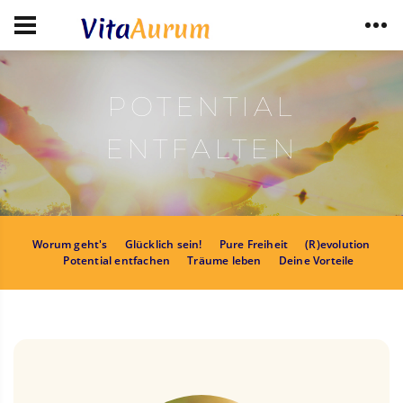
POTENTIAL
ENTFALTEN
Worum geht's
Glücklich sein!
Pure Freiheit
(R)evolution
Potential entfachen
Träume leben
Deine Vorteile