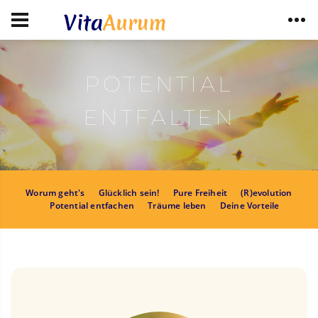
POTENTIAL
ENTFALTEN
Worum geht's
Glücklich sein!
Pure Freiheit
(R)evolution
Potential entfachen
Träume leben
Deine Vorteile