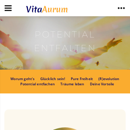
POTENTIAL
ENTFALTEN
Worum geht's
Glücklich sein!
Pure Freiheit
(R)evolution
Potential entfachen
Träume leben
Deine Vorteile