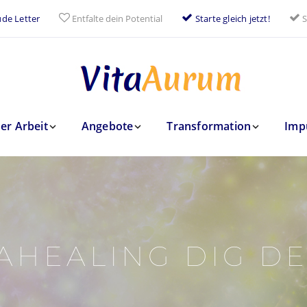
de Letter
Entfalte dein Potential
Starte gleich jetzt!
S
er Arbeit
Angebote
Transformation
Imp
AHEALING DIG D