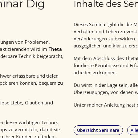
inar Dig
Inhalte des S
Dieses Seminar gibt dir die Mö
Verhalten und Leben zu verst
Veränderungen zu bewirken. S
prüngen von Problemen,
ausgeglichen und klar zu ers
aktizierenden wird im
Theta
derbare Technik beigebracht,
Mit dem Abschluss des Theta
fundierte Kenntnisse und Erf
arbeiten zu können.
chwer erfassbare und tiefen
ockieren können, bequem zu
Du wirst in der Lage sein, a
Überzeugungen, von denen wi
lose Liebe, Glauben und
Unter meiner Anleitung hast 
bei dieser wichtigen Technik
pps zu vermitteln, damit sie
Übersicht Seminare
All
n ihrer Kunden zu finden.