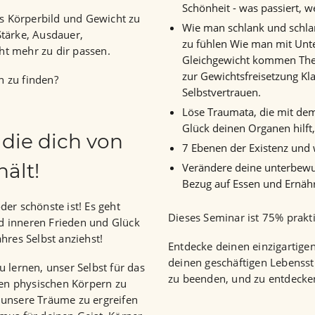
Schönheit - was passiert, w
es Körperbild und Gewicht zu
Wie man schlank und schlan
Stärke, Ausdauer,
zu fühlen Wie man mit Unt
t mehr zu dir passen.
Gleichgewicht kommen The
zur Gewichtsfreisetzung Kl
n zu finden?
Selbstvertrauen.
Löse Traumata, die mit dem
Glück deinen Organen hilft
die dich von
7 Ebenen der Existenz und 
ält!
Verändere deine unterbewu
Bezug auf Essen und Ernäh
er schönste ist! Es geht
Dieses Seminar ist 75% prakt
d inneren Frieden und Glück
hres Selbst anziehst!
Entdecke deinen einzigartig
deinen geschäftigen Lebenssti
 lernen, unser Selbst für das
zu beenden, und zu entdecken
eren physischen Körpern zu
 unsere Träume zu ergreifen