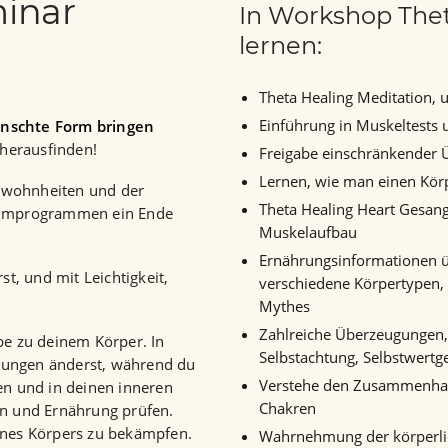
minar
In Workshop Thet
lernen:
Theta Healing Meditation, 
Einführung in Muskeltests 
ünschte Form bringen
 herausfinden!
Freigabe einschränkender
Lernen, wie man einen Kör
ewohnheiten und der
Theta Healing Heart Gesang
ehmprogrammen ein Ende
Muskelaufbau
Ernährungsinformationen üb
st, und mit Leichtigkeit,
verschiedene Körpertypen,
Mythes
Zahlreiche Überzeugungen,
be zu deinem Körper. In
Selbstachtung, Selbstwertge
gungen änderst, während du
Verstehe den Zusammenhang
ren und in deinen inneren
Chakren
en und Ernährung prüfen.
eines Körpers zu bekämpfen.
Wahrnehmung der körperli