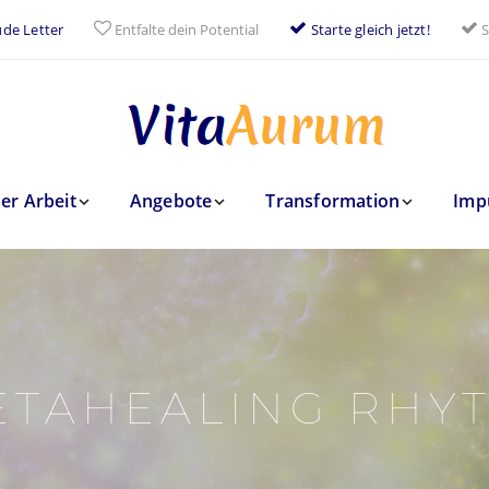
de Letter
Entfalte dein Potential
Starte gleich jetzt!
S
er Arbeit
Angebote
Transformation
Imp
ETAHEALING RHY