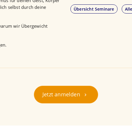
mus für deinen Geist, Körper
ich selbst durch deine
Übersicht Seminare
All
 warum wir Übergewicht
gen.
Jetzt anmelden