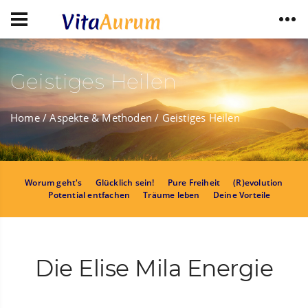
Geistiges Heilen
Home
/ Aspekte & Methoden
/ Geistiges Heilen
Worum geht's
Glücklich sein!
Pure Freiheit
(R)evolution
Potential entfachen
Träume leben
Deine Vorteile
Die Elise Mila Energie