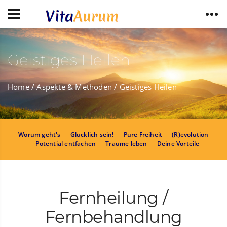
Geistiges Heilen
Home
/ Aspekte & Methoden
/ Geistiges Heilen
Worum geht's
Glücklich sein!
Pure Freiheit
(R)evolution
Potential entfachen
Träume leben
Deine Vorteile
Fernheilung /
Fernbehandlung